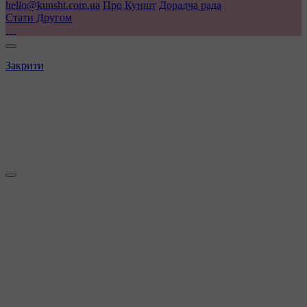
hello@kunsht.com.ua
Про Куншт
Дорадча рада
Стати Другом
Закрити