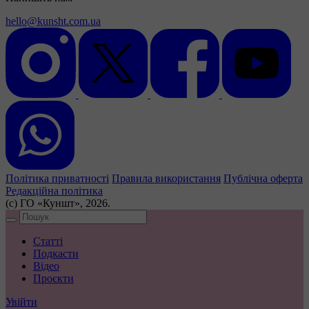
hello@kunsht.com.ua
Політика приватності
Правила використання
Публічна оферта
Редакційна політика
(с) ГО «Куншт», 2026.
Статті
Подкасти
Відео
Проєкти
Увійти