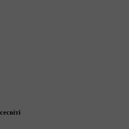
сесвіті