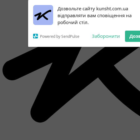
Subscribe to our
Дозвольте сайту kunsht.com.ua
notifications!
відправляти вам сповіщення на
To enable permission prompts, click
робочий стіл.
on the notification icon
Заборонити
Доз
Powered by SendPulse