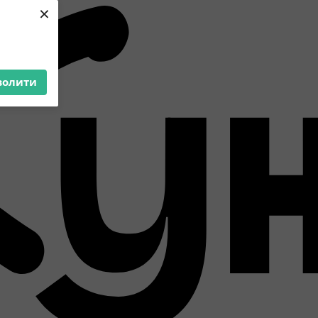
×
волити