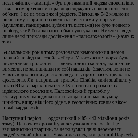
незвичайних «камінців» був притаманний людям споконвіків.
Тож часом археологи справді досліджують палеонтологічні
об’єкти. І це не така вже й рідкість. Відтоді як 542 мільйони
років тому тварини обзавелись скелетними утворами
(мушлями, панцирями, зубами та кістками) не було жодного
періоду, який би археологи обминули увагою. Нижче наведу
лише деякі приклади дослідження «палеоархеологів» (назву їх
так).
542 мільйони років тому розпочався кембрійський період —
перший період палеозойської ери. У тогочасних морях були
численними трилобіти — членистоногі тварини, які пізніше
вимерли, не залишивши по собі нащадків. Здається, вони не
мають відношення до історії людства, проте часом цікавлять
археологів. Як, наприклад, трилобіт Elrathia, який знайшли у
штаті Юта в шарах початку ХІХ століття на розкопках
індіанського поселення. Палеозойський трилобіт у
культурному шарі двохсотлітньої давнини має наукову
цінність, вищу ніж його рідня, в геологічних товщах віком
півмільярда років.
Наступний період — ордовицький (485–443 мільйони років
тому). Це початок розквіту двостулкових молюсків. Це
звичайнісінькі тварини, та деякі зуміли двічі переконати
людей у своїй цінності. У часи мезоліту, там, де нині Норвегія,