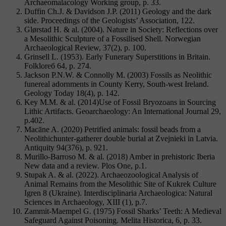
Archaeomalacology Working group, p. 33.
Duffin Ch.J. & Davidson J.P. (2011) Geology and the dark
side. Proceedings of the Geologists’ Association, 122.
Glørstad H. & al. (2004). Nature in Society: Reflections over
a Mesolithic Sculpture of a Fossilised Shell. Norwegian
Archaeological Review, 37(2), p. 100.
Grinsell L. (1953). Early Funerary Superstitions in Britain.
Folkloreб 64, p. 274.
Jackson P.N.W. & Connolly M. (2003) Fossils as Neolithic
funereal adornments in County Kerry, South-west Ireland.
Geology Today 18(4), p. 142.
Key M.M. & al. (2014)Use of Fossil Bryozoans in Sourcing
Lithic Artifacts. Geoarchaeology: An International Journal 29,
p.402.
Macāne A. (2020) Petrified animals: fossil beads from a
Neolithichunter-gatherer double burial at Zvejnieki in Latvia.
Antiquity 94(376), p. 921.
Murillo-Barroso M. & al. (2018) Amber in prehistoric Iberia
New data and a review. Plos One, p.1.
Stupak A. & al. (2022). Archaeozoological Analysis of
Animal Remains from the Mesolithic Site of Kukrek Culture
Igren 8 (Ukraine). Interdisciplinaria Archaeologica: Natural
Sciences in Archaeology, XIII (1), p.7.
Zammit-Maempel G. (1975) Fossil Sharks’ Teeth: A Medieval
Safeguard Against Poisoning. Melita Historica, 6, p. 33.