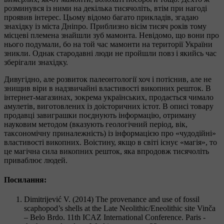
розминувся із ними на декілька тисячоліть, втім при нагоді
проявив інтерес. Цьому відомо багато прикладів, згадаю
знахідку із міста Дніпро. Приблизно вісім тисяч років тому
місцеві племена знайшли зуб мамонта. Невідомо, що вони про
нього подумали, бо на той час мамонти на території України
зникли. Однак стародавні люди не пройшли повз і якийсь час
зберігали знахідку.
Дивугідно, але розвиток палеонтології хоч і потіснив, але не
знищив віри в надзвичайні властивості викопних решток. В
інтернет-магазинах, зокрема українських, продається чимало
амулетів, виготовлених із доісторичних істот. В описі товару
продавці завиграшки поєднують інформацію, отриману
науковим методом (вказують геологічний період, вік,
таксономічну приналежність) із інформацією про «чудодійні»
властивості викопних. Воістину, якщо в світі існує «магія», то
це магічна сила викопних решток, яка впродовж тисячоліть
приваблює людей.
Посилання:
Dimitrijević V. (2014) The provenance and use of fossil
scaphopod’s shells at the Late Neolithic/Eneolithic site Vinča
– Belo Brdo. 11th ICAZ International Conference. Paris -