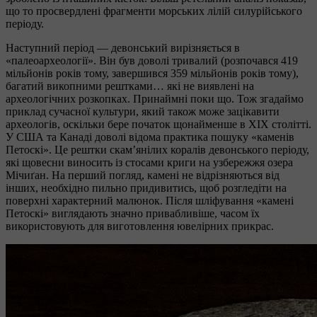
що то просвердлені фрагменти морських лілій силурійського
періоду.
Наступний період — девонський вирізняється в
«палеоархеології». Він був доволі тривалий (розпочався 419
мільйонів років тому, завершився 359 мільйонів років тому),
багатий викопними рештками… які не виявлені на
археологічних розкопках. Принаймні поки що. Тож згадаймо
приклад сучасної культури, який також може зацікавити
археологів, оскільки бере початок щонайменше в XIX столітті.
У США та Канаді доволі відома практика пошуку «каменів
Петоскі». Це рештки скам’янілих коралів девонського періоду,
які щовесни виносить із стосами криги на узбережжя озера
Мічиґан. На перший погляд, камені не відрізняються від
інших, необхідно пильно придивитись, щоб розгледіти на
поверхні характерний малюнок. Після шліфування «камені
Петоскі» виглядають значно привабливіше, часом їх
використовують для виготовлення ювелірних прикрас.