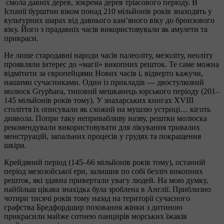
смола давніх дерев, зокрема дерев тріасового періоду. В
Іспанії бурштин віком понад 210 мільйонів років знаходять у
культурних шарах від давнього кам’яного віку до бронзового
віку. Його з прадавніх часів використовували як амулети та
прикраси.
Не лише стародавні народи часів палеоліту, мезоліту, неоліту
проявляли інтерес до «магії» викопних решток. Те саме можна
відмітити за європейцями Нових часів і, відверто кажучи,
нашими сучасниками. Один із прикладів — двостулковий
молюск Gryphaea, типовий мешканець юрського періоду (201–
145 мільйонів років тому). У знахарських книгах XVIII
століття їх описували як схожий на мушлю устриці… кіготь
диявола. Попри таку непривабливу назву, рештки молюска
рекомендували використовувати для лікування тривалих
менструацій, запальних процесів у грудях та покращення
шкіри.
Крейдяний період (145–66 мільйонів років тому), останній
період мезозойської ери, залишив по собі безліч викопних
решток, які здавна привертали увагу людей. На мою думку,
найбільш цікава знахідка була зроблена в Англії. Приблизно
чотири тисячі років тому назад на території сучасного
графства Бредфордшир поховання жінки з дитиною
прикрасили майже сотнею панцирів морських їжаків