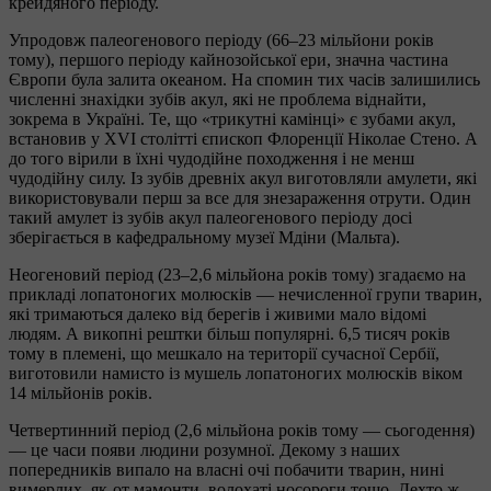
крейдяного періоду.
Упродовж палеогенового періоду (66–23 мільйони років
тому), першого періоду кайнозойської ери, значна частина
Європи була залита океаном. На спомин тих часів залишились
численні знахідки зубів акул, які не проблема віднайти,
зокрема в Україні. Те, що «трикутні камінці» є зубами акул,
встановив у XVI столітті єпископ Флоренції Ніколае Стено. А
до того вірили в їхні чудодійне походження і не менш
чудодійну силу. Із зубів древніх акул виготовляли амулети, які
використовували перш за все для знезараження отрути. Один
такий амулет із зубів акул палеогенового періоду досі
зберігається в кафедральному музеї Мдіни (Мальта).
Неогеновий період (23–2,6 мільйона років тому) згадаємо на
прикладі лопатоногих молюсків — нечисленної групи тварин,
які тримаються далеко від берегів і живими мало відомі
людям. А викопні рештки більш популярні. 6,5 тисяч років
тому в племені, що мешкало на території сучасної Сербії,
виготовили намисто із мушель лопатоногих молюсків віком
14 мільйонів років.
Четвертинний період (2,6 мільйона років тому — сьогодення)
— це часи появи людини розумної. Декому з наших
попередників випало на власні очі побачити тварин, нині
вимерлих, як-от мамонти, волохаті носороги тощо. Дехто ж