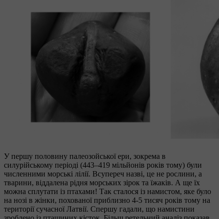
У першу половину палеозойської ери, зокрема в
силурійському періоді (443–419 мільйонів років тому) були
численними морські лілії. Всупереч назві, це не рослини, а
тварини, віддалена рідня морських зірок та їжаків. А ще їх
можна сплутати із птахами! Так сталося із намистом, яке було
на нозі в жінки, похованої приблизно 4-5 тисяч років тому на
території сучасної Латвії. Спершу гадали, що намистини
зроблено із пташиних кісток. Більш ретельний аналіз показав,