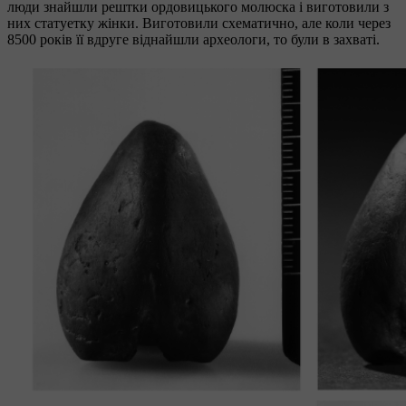
люди знайшли рештки ордовицького молюска і виготовили з
них статуетку жінки. Виготовили схематично, але коли через
8500 років її вдруге віднайшли археологи, то були в захваті.