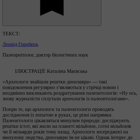
ТЕКСТ:
Леонід Горобець
Палеорнітолог, доктор біологічних наук
ІЛЮСТРАЦІЇ: Каталіна Маєвська
«Археологи знайшли рештки динозавра» — такі
повідомлення регулярно з’являються у стрічці новин і
неодмінно викликають роздратування палеонтологів: «Ну ось,
знову журналісти сплутали археологів із палеонтологами».
Попри те, що археологи та палеонтологи проводять
дослідження із лопатою в руках, це різні напрямки.
Палеонтологи цікавляться минулим природи: досліджують
рештки істот, які жили на планеті мільйони, сотні мільйонів
чи й мільярди років тому назад. Археологи зосереджені на
минулому людства, динозаври їм не цікаві. Однак інтерес до