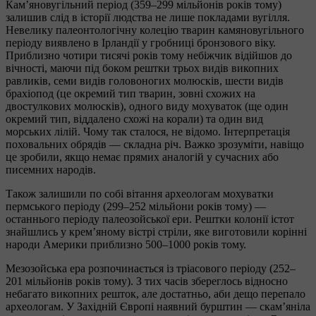
Кам’яновугільний період (359–299 мільйонів років тому)
залишив слід в історії людства не лише покладами вугілля.
Невелику палеонтологічну колецію тварин камяновугільного
періоду виявлено в Ірландії у гробниці бронзового віку.
Приблизно чотири тисячі років тому небіжчик відійшов до
вічності, маючи під боком рештки трьох видів викопних
равликів, семи видів головоногих молюсків, шести видів
брахіопод (це окремий тип тварин, зовні схожих на
двостулкових молюсків), одного виду мохуваток (ще один
окремий тип, віддалено схожі на корали) та один вид
морських лілій. Чому так сталося, не відомо. Інтерпретація
поховальних обрядів — складна річ. Важко зрозуміти, навіщо
це зробили, якщо немає прямих аналогій у сучасних або
писемних народів.
Також залишили по собі вітання археологам мохуватки
пермського періоду (299–252 мільйони років тому) —
останнього періоду палеозойської ери. Рештки колонії істот
знайшлись у крем’яному вістрі стріли, яке виготовили корінні
народи Америки приблизно 500–1000 років тому.
Мезозойська ера розпочинається із тріасового періоду (252–
201 мільйонів років тому). З тих часів збереглось відносно
небагато викопних решток, але достатньо, аби дещо перепало
археологам. У Західній Європі наявний бурштин — скам’яніла