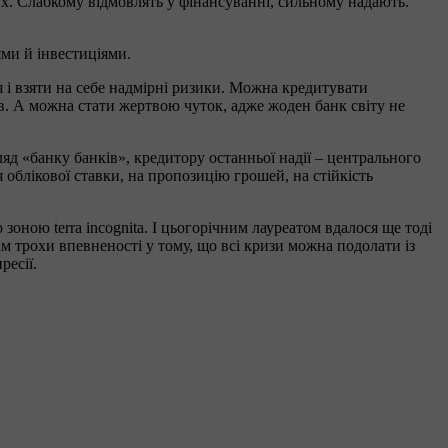
х. Слабкому відмовлять у фінансуванні, сильному надають.
ями й інвестиціями.
я і взяти на себе надмірні ризики. Можна кредитувати
ів. А можна стати жертвою чуток, адже жоден банк світу не
яд «банку банків», кредитору останньої надії – центрального
 облікової ставки, на пропозицію грошей, на стійкість
оною terra incognitа. І цьогорічним лауреатом вдалося ще тоді
нам трохи впевненості у тому, що всі кризи можна подолати із
ресії.