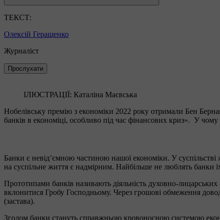
ТЕКСТ:
Олексій Геращенко
Журналіст
Прослухати
ІЛЮСТРАЦІЇ: Каталіна Маєвська
Нобелівську премію з економіки 2022 року отримали Бен Бернан
банків в економіці, особливо під час фінансових криз». У чому
Банки є невід’ємною частиною нашої економіки. У суспільстві ж
на суспільне життя є надмірним. Найбільше не люблять банки їх
Прототипами банків називають діяльність духовно-лицарських 
вклонитися Гробу Господньому. Через грошові обмеження доводи
(застава).
Згодом банки стануть справжньою кровоносною системою еконо