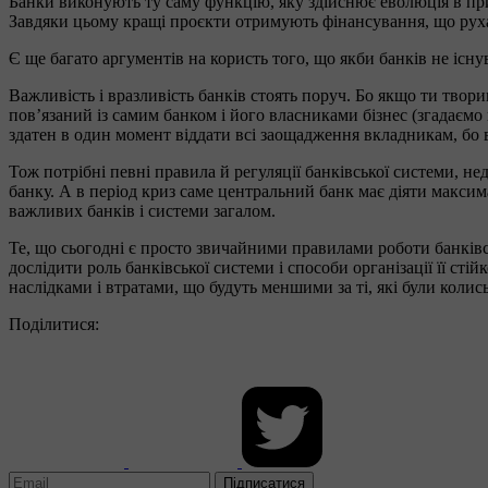
Банки виконують ту саму функцію, яку здійснює еволюція в пр
Завдяки цьому кращі проєкти отримують фінансування, що руха
Є ще багато аргументів на користь того, що якби банків не іс
Важливість і вразливість банків стоять поруч. Бо якщо ти твор
пов’язаний із самим банком і його власниками бізнес (згадаємо
здатен в один момент віддати всі заощадження вкладникам, бо 
Тож потрібні певні правила й регуляції банківської системи, н
банку. А в період криз саме центральний банк має діяти максим
важливих банків і системи загалом.
Те, що сьогодні є просто звичайними правилами роботи банківськ
дослідити роль банківської системи і способи організації її ст
наслідками і втратами, що будуть меншими за ті, які були колис
Поділитися:
Підписатися