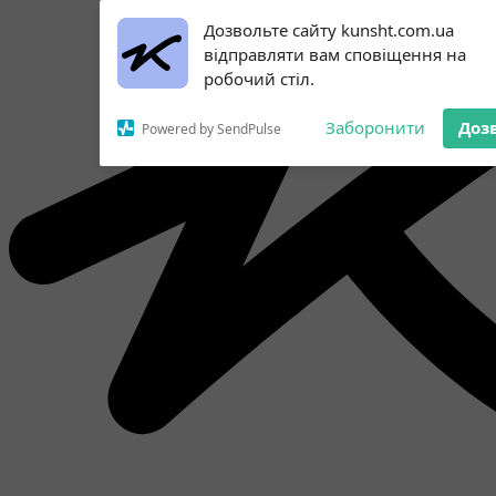
Subscribe to our
Дозвольте сайту kunsht.com.ua
notifications!
відправляти вам сповіщення на
To enable permission prompts, click
робочий стіл.
on the notification icon
Заборонити
Доз
Powered by SendPulse