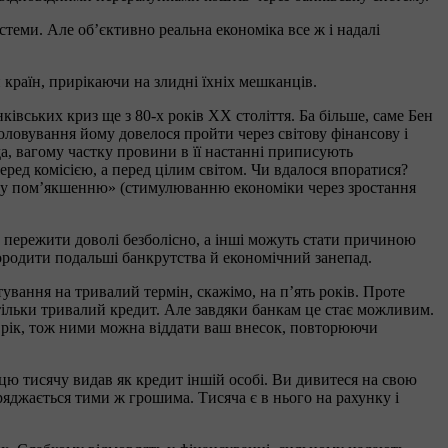
еми. Але об’єктивно реальна економіка все ж і надалі
 країн, прирікаючи на злидні їхніх мешканців.
ківських криз ще з 80-х років ХХ століття. Ба більше, саме Бен
оловування йому довелося пройти через світову фінансову і
да, вагому частку провини в її настанні приписують
ед комісією, а перед цілим світом. Чи вдалося впоратися?
ному пом’якшенню» (стимулюванню економіки через зростання
же пережити доволі безболісно, а інші можуть стати причиною
породити подальші банкрутства й економічний занепад.
тування на тривалий термін, скажімо, на п’ять років. Проте
стільки тривалий кредит. Але завдяки банкам це стає можливим.
 на рік, тож ними можна віддати ваш внесок, повторюючи
к цю тисячу видав як кредит іншій особі. Ви дивитеся на свою
оряджається тими ж грошима. Тисяча є в нього на рахунку і