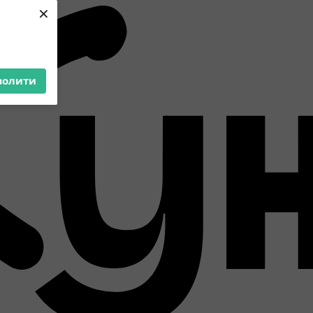
×
волити