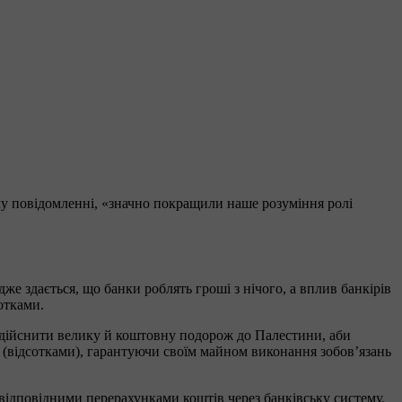
му повідомленні,
«значно покращили наше розуміння ролі
же здається, що банки роблять гроші з нічого, а вплив банкірів
отками.
здійснити велику й коштовну подорож до Палестини, аби
 (відсотками), гарантуючи своїм майном виконання зобов’язань
ідповідними перерахунками коштів через банківську систему.