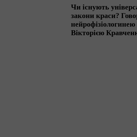
Чи існують універс
закони краси? Гово
нейрофізіологинею
Вікторією Кравчен