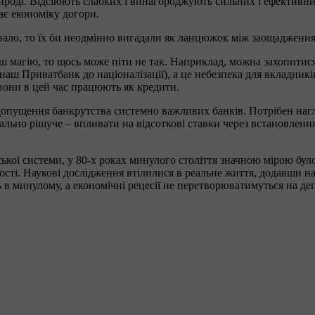
ироді. Відсіюють слабких і винагороджують сильних і ефективни
є економіку догори.
нувало, то їх би неодмінно вигадали як ланцюжок між заощадженн
иш магію, то щось може піти не так. Наприклад, можна захопитис
 наш Приватбанк до націоналізації), а це небезпека для вкладник
вони в цей час працюють як кредити.
едопущення банкрутства системно важливих банків. Потрібен нагл
ально рішуче – впливати на відсоткові ставки через встановлення
ої системи, у 80-х роках минулого століття значною мірою було з
ійкості. Наукові дослідження втілилися в реальне життя, додавши 
ь в минулому, а економічні рецесії не перетворюватимуться на деп