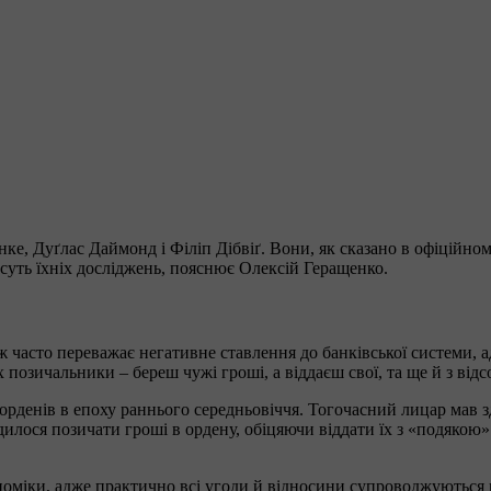
ке, Дуґлас Даймонд і Філіп Дібвіґ. Вони, як сказано в офіційно
 суть їхніх досліджень, пояснює Олексій Геращенко.
 часто переважає негативне ставлення до банківської системи, ад
 позичальники – береш чужі гроші, а віддаєш свої, та ще й з відс
орденів в епоху раннього середньовіччя. Тогочасний лицар мав 
лося позичати гроші в ордену, обіцяючи віддати їх з «подякою»
міки, адже практично всі угоди й відносини супроводжуються в