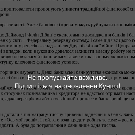
а криптовалюти пропонують уникати традиційної фінансової сист
роші.
 вразливості. Адже банківські кризи можуть руйнувати економіки
с Даймонд і Філіп Дібвіґ є експертами з дослідження банків і бан
 у світі – Федеральну резервну систему. І саме під час цього г
економічну рецесію – спад – після Другої світової війни. Щоправ
випадок, коли науковцю довелося захищати власну роботу не пер
швидко оговталася й відновилася завдяки так званому «кількіс
рятунку ключових фінансових установ.
огорічних лауреатів. Деякі банківські банкрутства економіка мо
Не пропускайте важливе.
ти всі його вкладники, а також інші банки-кредитори, що може 
Підпишіться на оновлення Куншт!
йже магічні речі. Уявіть, що в суспільстві хтось потребує креди
мих стосунках позичальника і кредитора не вдасться отримати на
оків, адже через рік ви або хтось інший принесе в банк гроші ще
и дістали з-під матрацу тисячу гривень і віднесли її в банк. Бан
е «Ось мої гроші». І той, хто взяв кредит, робить те саме – розп
ридбати. А була до потрапляння в банк лише одна тисяча.