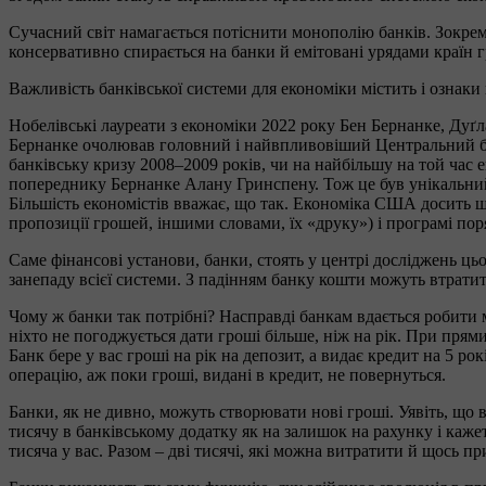
Сучасний світ намагається потіснити монополію банків. Зокрем
консервативно спирається на банки й емітовані урядами країн г
Важливість банківської системи для економіки містить і ознаки
Нобелівські лауреати з економіки 2022 року Бен Бернанке, Дуґла
Бернанке очолював головний і найвпливовіший Центральний банк
банківську кризу 2008–2009 років, чи на найбільшу на той час 
попереднику Бернанке Алану Гринспену. Тож це був унікальний 
Більшість економістів вважає, що так. Економіка США досить 
пропозиції грошей, іншими словами, їх «друку») і програмі по
Саме фінансові установи, банки, стоять у центрі досліджень ць
занепаду всієї системи. З падінням банку кошти можуть втрати
Чому ж банки так потрібні? Насправді банкам вдається робити ма
ніхто не погоджується дати гроші більше, ніж на рік. При пря
Банк бере у вас гроші на рік на депозит, а видає кредит на 5 р
операцію, аж поки гроші, видані в кредит, не повернуться.
Банки, як не дивно, можуть створювати нові гроші. Уявіть, що в
тисячу в банківському додатку як на залишок на рахунку і кажет
тисяча у вас. Разом – дві тисячі, які можна витратити й щось п